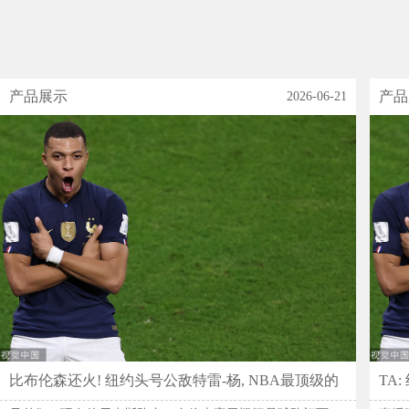
产品展示
产品
2026-06-21
比布伦森还火! 纽约头号公敌特雷-杨, NBA最顶级的
TA